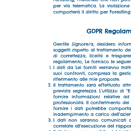
per via telematica. La violazion
comporterà il diritto per Forestling
GDPR Regolame
Gentile Signore/a, desidero info
soggetti rispetto al trattamento de
di correttezza, liceità e traspa
regolamento, Le fornisco le seguen
I dati da Lei forniti verranno trat
suoi confronti, compresa la gest
riferimento alle mie proposte.
Il trattamento sarà effettuato at
prevista segretezza. L’utilizzo di
fornire informazioni relative ad
professionista.
Il conferimento dei d
fornire i dati potrebbe comport
inadempimento a carico dell’azien
I dati non saranno comunicati ad 
correlate all’esecuzione del rappor