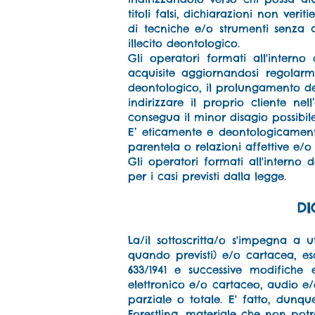
titoli falsi, dichiarazioni non ver
di tecniche e/o strumenti senza 
illecito deontologico.
Gli operatori formati all'interno
acquisite aggiornandosi regolar
deontologico, il prolungamento dell
indirizzare il proprio cliente nel
consegua il minor disagio possibile
E’ eticamente e deontologicament
parentela o relazioni affettive e/o 
Gli operatori formati all'interno 
per i casi previsti dalla legge.
DI
La/il sottoscritta/o s'impegna a u
quando previsti) e/o cartacea, esc
633/1941 e successive modifiche 
elettronico e/o cartaceo, audio e/o
parziale o totale. E' fatto, dunqu
Forestling, materiale che non pot