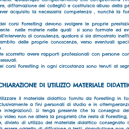
itiere, diffamazione dei colleghi) e costituisca abuso della 
aver acquisito la necessaria competenza , nonchè la form
 dei corsi Forestling devono svolgere le proprie presta
mente nelle materie nelle quali si sono formate ed evi
’intervento di consulenza, qualora si sia dimostrato ineff
l’ambito delle proprie conoscenze, verso eventuali specia
 .
e scorretto avere rapporti professionali con persone con
sessuali.
dei corsi Forestling in ogni circostanza sono tenuti al seg
CHIARAZIONE DI UTILIZZO MATERIALE DIDATT
tilizzare il materiale didattico fornito da Forestling in 
lusivamente a fini personali di studio e in ottemperanza 
e integrazioni). Si tenga presente che la consegna de
 video non ne altera la proprietà che resta di Forestling,
e, divieto di utilizzo del materiale didattico consegnato 
rà essere oggetto di diffusione a terzi, riproduzione non 