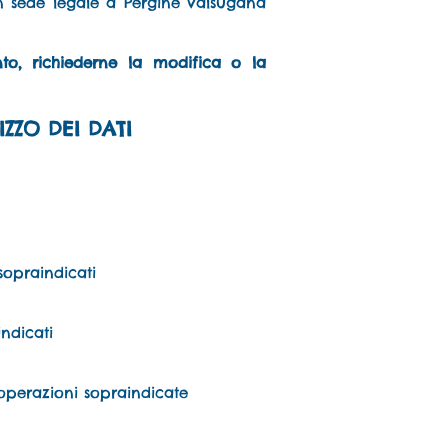
 con sede legale a Pergine Valsugana
nto, richiederne la modifica o la
ZZO DEI DATI
sopraindicati
indicati
e operazioni sopraindicate