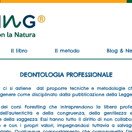
Il libro
Il metodo
Blog & N
DEONTOLOGIA PROFESSIONALE
vi ci si astiene dal proporre tecniche e metodologie ch
 genere come disciplinato dalla pubblicazione della Legg
 dei corsi Forestling che intraprendono la libera profes
 dell’autenticità e della congruenza, della gentilezza e
della saggezza. Essi hanno tutto il diritto di non collabo
e e con i propri valori, impegnandosi tuttavia a salvag
iutarlo. Qualunque comportamento che comprometta l’imm