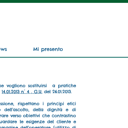
ews
Mi presento
e vogliono sostituirsi a pratiche
e
14.01.2013 n° 4 , G.U.
del 26.01.2013.
sione, rispettano i principi etici
 dell’ascolto, della dignità e di
rare verso obiettivi che contrastino
uardare le esigenze del cliente e
agine dell’operatore (utilizzo di