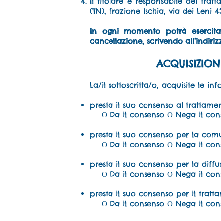
Il titolare e responsabile del trat
(TN), frazione Ischia, via dei Leni 4
In ogni momento potrà esercitar
cancellazione, scrivendo all’indiriz
ACQUISIZION
La/il sottoscritta/o, acquisite le in
presta il suo consenso al trattamen
Ο Da il consenso Ο Nega il con
presta il suo consenso per la comun
Ο Da il consenso Ο Nega il con
presta il suo consenso per la diffus
Ο Da il consenso Ο Nega il con
presta il suo consenso per il tratt
Ο Da il consenso Ο Nega il con