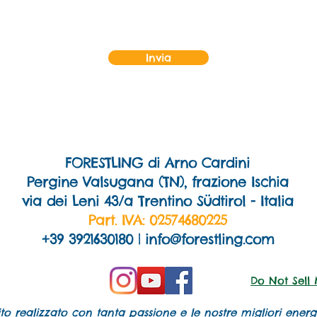
Invia
FORESTLING di Arno Cardini
Pergine Valsugana (TN), frazione Ischia
via dei Leni 43/a Trentino Südtirol - Italia
Part. IVA: 02574680225
+39 3921630180 |
info@forestling.com
Do Not Sell
ito realizzato con tanta passione e le nostre migliori energ