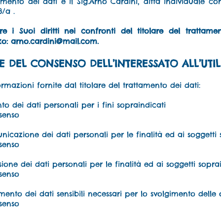
tamento dei dati è il Sig.Arno Cardini, ditta individuale
3/a .
e i Suoi diritti nei confronti del titolare del trattame
zo:
arno.cardini@mail.com
.
E DEL CONSENSO DELL’INTERESSATO ALL’UTILI
formazioni fornite dal titolare del trattamento dei dati:
to dei dati personali per i fini sopraindicati
senso
icazione dei dati personali per le finalità ed ai soggetti 
senso
ione dei dati personali per le finalità ed ai soggetti sopra
senso
amento dei dati sensibili necessari per lo svolgimento dell
senso