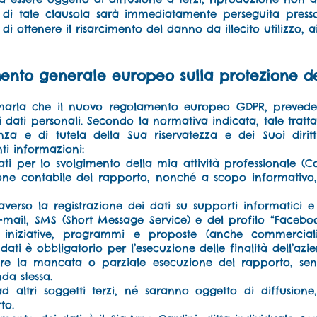
e di tale clausola sarà immediatamente perseguita presso
 di ottenere il risarcimento del danno da illecito utilizzo, a
nto generale europeo sulla protezione dei
rmarla che il nuovo regolamento europeo GDPR, prevede l
i dati personali. Secondo la normativa indicata, tale trat
renza e di tutela della Sua riservatezza e dei Suoi diri
ti informazioni:
tati per lo svolgimento della mia attività professionale (C
ione contabile del rapporto, nonché a scopo informativo
traverso la registrazione dei dati su supporti informatici
 “E-mail, SMS (Short Message Service) e del profilo “Facebo
 iniziative, programmi e proposte (anche commerciali e 
ati è obbligatorio per l’esecuzione delle finalità dell’azie
are la mancata o parziale esecuzione del rapporto, sen
da stessa.
altri soggetti terzi, né saranno oggetto di diffusione,
to.