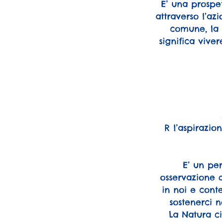
E’ una prospet
attraverso l’az
comune, la 
significa vive
R l’aspirazio
E’ un pe
osservazione d
in noi e con
sostenerci 
La Natura ci