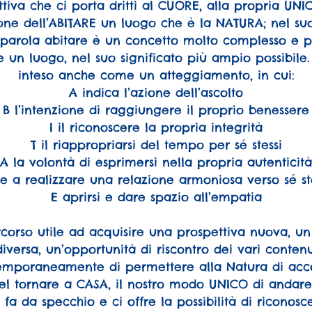
tiva che ci porta dritti al CUORE, alla propria UNI
ione dell’ABITARE un luogo che è la NATURA; nel suo
parola abitare è un concetto molto complesso e 
re un luogo, nel suo significato più ampio possibile
inteso anche come un atteggiamento, in cui:
A indica l’azione dell’ascolto
B l’intenzione di raggiungere il proprio benessere
I il riconoscere la propria integrità
T il riappropriarsi del tempo per sé stessi
A la volontà di esprimersi nella propria autenticità
ne a realizzare una relazione armoniosa verso sé stes
E aprirsi e dare spazio all’empatia
rcorso utile ad acquisire una prospettiva nuova, un
iversa, un’opportunità di riscontro dei vari conten
temporaneamente di permettere alla Natura di ac
nel tornare a CASA, il nostro modo UNICO di andar
 fa da specchio e ci offre la possibilità di riconosce