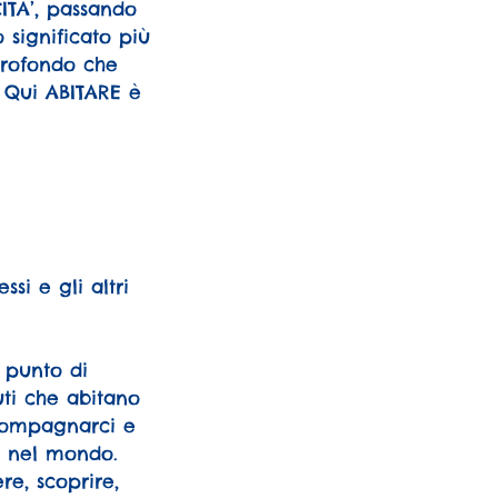
CITA’, passando
 significato più
profondo che
. Qui ABITARE è
si e gli altri
 punto di
uti che abitano
compagnarci e
e nel mondo.
re, scoprire,