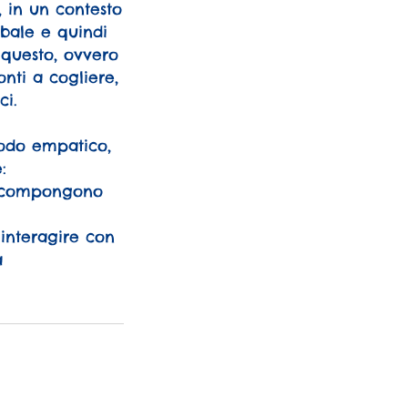
, in un contesto
rbale e quindi
o questo, ovvero
onti a cogliere,
ci.
modo empatico,
:
he compongono
 interagire con
a