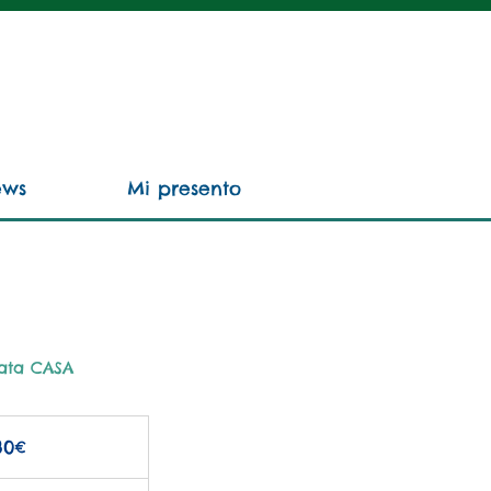
ews
Mi presento
mata CASA
30€