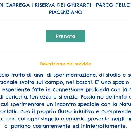
r
DI CARREGA | RISERVA DEI GHIRARDI | PARCO DELLO
3
PIACENZIANO
0
m
i
Prenota
n
u
t
i
Descrizione del servizio
cio frutto di anni di sperimentazione, di studio e s
sonale svolta sul campo, nei boschi. E’ uno spazio
 esperienze fatte in connessione profonda con la 
di curiosità, lentezza e silenzio. Possiamo definirla
 cui sperimentare un incontro speciale con la Natu
contatto con il proprio flusso intuitivo e comprende
co con cui ogni singolo elemento presente negli am
ci parlano costantemente ed ininterrottamente.