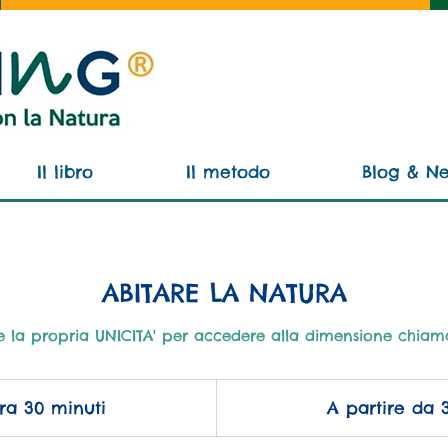
Il libro
Il metodo
Blog & N
ABITARE LA NATURA
e la propria UNICITA' per accedere alla dimensione chia
A
partire
ora 30 minuti
1
A partire da 
da
30€
o