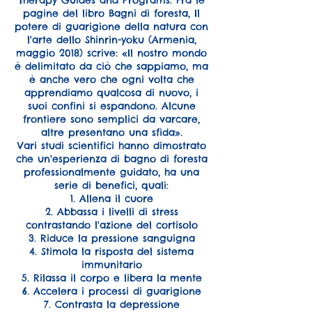
Therapy Guides and Programs. Fra le
pagine del libro Bagni di foresta, Il
potere di guarigione della natura con
l'arte dello Shinrin-yoku (Armenia,
maggio 2018) scrive: «Il nostro mondo
è delimitato da ciò che sappiamo, ma
è anche vero che ogni volta che
apprendiamo qualcosa di nuovo, i
suoi confini si espandono. Alcune
frontiere sono semplici da varcare,
altre presentano una sfida».
Vari studi scientifici hanno dimostrato
che un'esperienza di bagno di foresta
professionalmente guidato, ha una
serie di benefici, quali:
1. Allena il cuore
2. Abbassa i livelli di stress
contrastando l'azione del cortisolo
3. Riduce la pressione sanguigna
4. Stimola la risposta del sistema
immunitario
5. Rilassa il corpo e libera la mente
6. Accelera i processi di guarigione
7. Contrasta la depressione