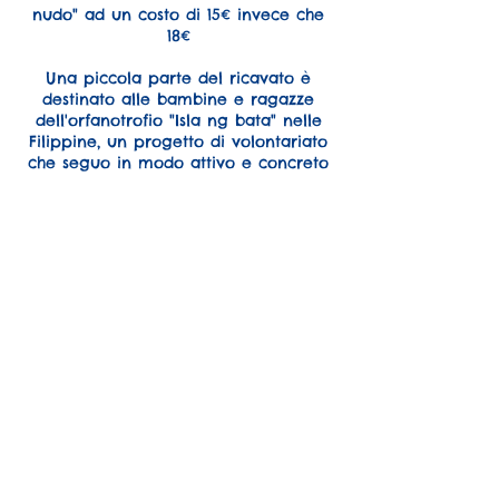
nudo" ad un costo di 15€ invece che
18€
Una piccola parte del ricavato è
destinato alle bambine e ragazze
dell'orfanotrofio "Isla ng bata" nelle
Filippine, un progetto di volontariato
che seguo in modo attivo e concreto
da giugno 2023
Dettagli di contatto
+393921630180
info@forestling.com
FORESTLING, Via Leni, Pergine
Valsugana, TN, Italia