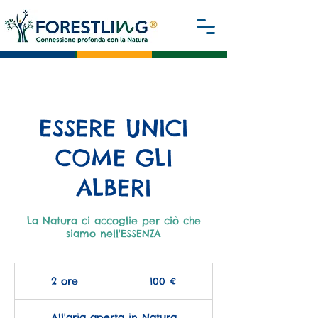
ESSERE UNICI
COME GLI
ALBERI
La Natura ci accoglie per ciò che
siamo nell'ESSENZA
100
euro
2 ore
2
100 €
o
r
All'aria aperta in Natura