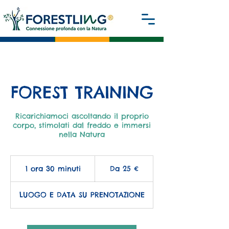
FOREST TRAINING
Ricarichiamoci ascoltando il proprio
corpo, stimolati dal freddo e immersi
nella Natura
Da
25
1 ora 30 minuti
1
Da 25 €
euro
o
r
LUOGO E DATA SU PRENOTAZIONE
3
0
m
i