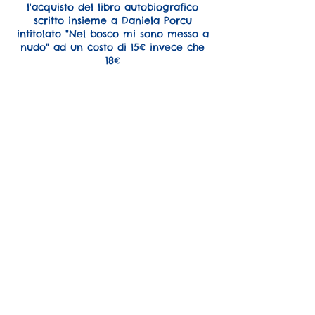
l'acquisto del libro autobiografico
scritto insieme a Daniela Porcu
intitolato "Nel bosco mi sono messo a
nudo" ad un costo di 15€ invece che
18€
Dettagli di contatto
+393921630180
info@forestling.com
FORESTLING, Via Leni, Pergine
Valsugana, TN, Italia
FORESTLING di Arno Cardini
Pergine Valsugana (TN), frazione
Ischia