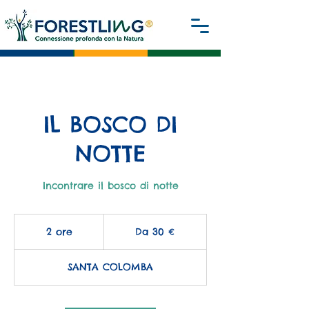
IL BOSCO DI
NOTTE
Incontrare il bosco di notte
Da
30
2 ore
2
Da 30 €
euro
o
r
SANTA COLOMBA
e