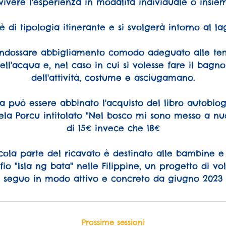
 vivere l'esperienza in modalità individuale o insie
è di tipologia itinerante e si svolgerà intorno al l
i indossare abbigliamento comodo adeguato alle te
ell'acqua e, nel caso in cui si volesse fare il bagn
dell'attività, costume e asciugamano.
za può essere abbinato l'acquisto del libro autobiogr
ela Porcu intitolato "Nel bosco mi sono messo a nu
di 15€ invece che 18€
cola parte del ricavato è destinato alle bambine e
ofio "Isla ng bata" nelle Filippine, un progetto di vo
seguo in modo attivo e concreto da giugno 2023
Prossime sessioni