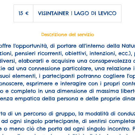
15
euro
15 €
VISINTAINER | LAGO DI LEVICO
Descrizione del servizio
offre l'opportunità, di portare all'interno della Nat
oni, pensieri ricorrenti, obiettivi, intenzioni, ecc.)
 diversi, elaborarli e acquisire una consapevolezza d
zie ad una connessione particolare, una relazione 
suoi elementi, i partecipanti potranno cogliere l'o
conoscere, esprimere e interagire con i propri con
ero e completo in una dimensione di massima libertà
enza empatica della persona e delle proprie dinam
tta di un percorso di gruppo, la modalità di conduz
ad ogni singolo partecipante, di sentirsi completa
e o meno ciò che porta ad ogni singolo incontro. P