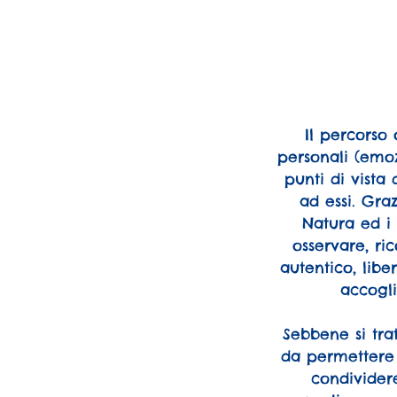
Il percorso 
personali (emozi
punti di vista
ad essi. Gra
Natura ed i 
osservare, ri
autentico, lib
accogli
Sebbene si tra
da permettere 
condivider