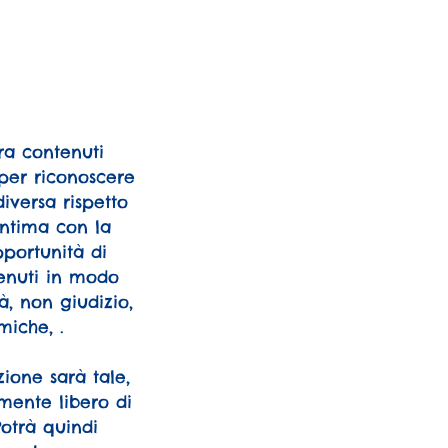
ura contenuti
, per riconoscere
iversa rispetto
intima con la
pportunità di
tenuti in modo
, non giudizio,
iche, .
ione sarà tale,
mente libero di
otrà quindi