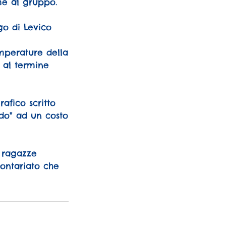
me al gruppo.
ago di Levico
mperature della
o al termine
afico scritto
do" ad un costo
 ragazze
lontariato che