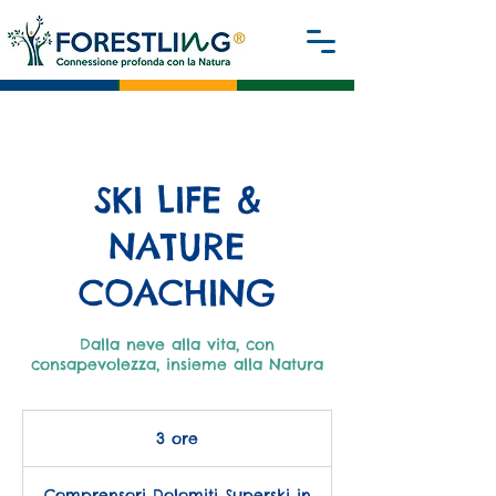
SKI LIFE &
NATURE
COACHING
Dalla neve alla vita, con
consapevolezza, insieme alla Natura
3 ore
3
o
r
Comprensori Dolomiti Superski in