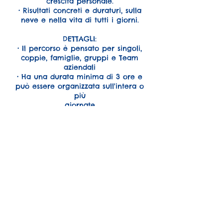
crescita personale.
• Risultati concreti e duraturi, sulla
neve e nella vita di tutti i giorni.
DETTAGLI:
• Il percorso è pensato per singoli,
coppie, famiglie, gruppi e Team
aziendali
• Ha una durata minima di 3 ore e
può essere organizzata sull'intera o
più
giornate
• Può svolgersi in lingua italiana,
tedesca o inglese nei seguenti
comprensori:
- Plan de Corones
- Alta Badia
- Val Gardena /Alpe di Siusi
- 3 Cime
- Rio Pusteria / Plose
Ski Life & Nature Coaching, ... ogni
discesa è un’opportunità di crescita!