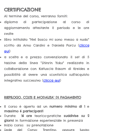
CERTIFICAZIONE
Al termine del corso, verranno forniti:
diploma di partecipazione al corso di
aggiornamento attestante il periodo e le ore
svolte
libro
intitolato "Nel bosco mi sono messo a nudo"
scritto da Arno Cardini e Daniela Porcu (
clicca
qui
)
a scelta e a prezzo convenzionato il set di 5
tazzine della linea "Shinrin Yoku" realizzata in
collaborazione con Katiuscia Rasom di Kreides e
possib
ilità di avere una scontistica
sull'acquisto
integrativo successivo (
clicca qui
)
RIEPILOGO, COSTI E MODALITA' DI PAGAMENTO
Il corso è aperto ad un
numero minimo di 1
e
massimo 6 partecipanti
Durata:
16 ore
teorico-pratiche
suddivise su 2
giorni
in formazione esperienziale in presenza
Inizio corso: su prenotazione
Sede del Corso: Trentino, oppure luogo