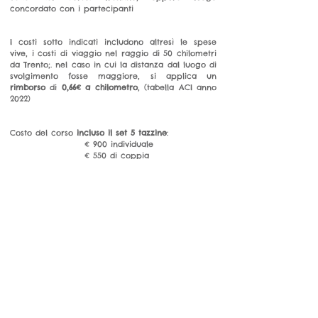
concordato con i partecipanti
I costi sotto indicati includono altresì le spese
vive, i costi di viaggio nel raggio di 50 chilometri
da Trento;. nel caso in cui la distanza dal luogo di
svolgimento fosse maggiore, si applica un
rimborso
di
0,66€ a chilometro
, (tabella ACI anno
2022)​
Costo del corso
incluso il set 5 tazzine
:
€ 900 individuale
€ 550 di coppia
€ 350 3-5 partecipanti
€ 200 da 6 partecipanti
Costo del corso
escluso il set 5 tazzine
:
€ 850 individuale
€ 500 di coppia
€ 300 3-5 partecipanti
€ 150 da 6 partecipanti
A richiesta potrà essere fornita al prezzo di costo
di 30€ la
maglietta polo modello "Shinrin Yoku"
(
clicca qui
)