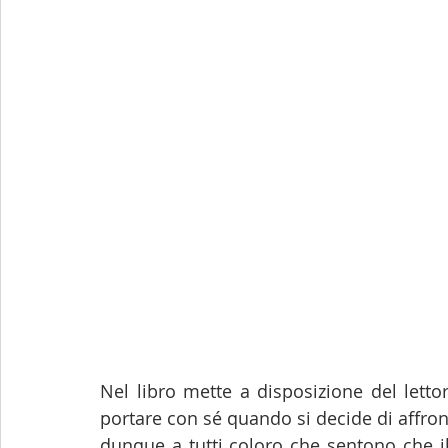
Nel libro mette a disposizione del letto
portare con sé quando si decide di affron
dunque a tutti coloro che sentono che il