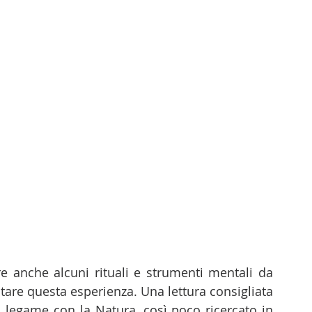
re anche alcuni rituali e strumenti mentali da 
tare questa esperienza. Una lettura consigliata 
 legame con la Natura, così poco ricercato in 